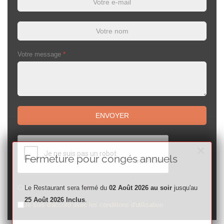
Votre message
*
ENVOYER
reCAPTCHA
*
×
Fermeture pour congés annuels
Le Restaurant sera fermé du
02 Août 2026 au soir
jusqu'au
Conditions d'utilisation
*
25 Août 2026 Inclus
.
Je suis d'accord avec les conditions d'utilisation