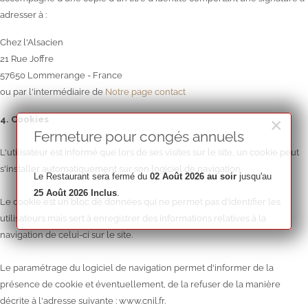
adresser à :
Chez l'Alsacien
21 Rue Joffre
57650 Lommerange - France
ou par l'intermédiaire de
Notre page contact
×
4. Cookies
Fermeture pour congés annuels
L'utilisateur est informé que lors de ses visites sur le site, un cookie peut
s'installer automatiquement sur son logiciel de navigation.
Le Restaurant sera fermé du
02 Août 2026 au soir
jusqu'au
25 Août 2026 Inclus
.
Le cookie est un bloc de données qui ne permet pas d'identifier les
utilisateurs mais sert à enregistrer des informations relatives à la
navigation de celui-ci sur le site.
Le paramétrage du logiciel de navigation permet d'informer de la
présence de cookie et éventuellement, de la refuser de la manière
décrite à l'adresse suivante : www.cnil.fr.