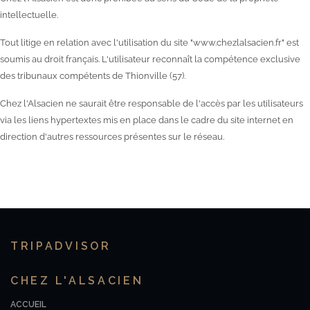
intellectuelle.
Tout litige en relation avec l'utilisation du site "www.chezlalsacien.fr" est
soumis au droit français. L'utilisateur reconnaît la compétence exclusive
des tribunaux compétents de Thionville (57).
Chez l'Alsacien ne saurait être responsable de l'accès par les utilisateurs
via les liens hypertextes mis en place dans le cadre du site internet en
direction d'autres ressources présentes sur le réseau.
TRIPADVISOR
CHEZ L'ALSACIEN
ACCUEIL