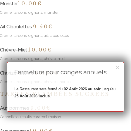
10
.00€
Munster
Crème, lardons, oignons, munster
9
.50€
Ail Ciboulettes
Crème, lardons, oignons, ail, ciboulettes
10
.00€
Chèvre-Miel
Crème, lardons, oignons, chèvre, miel
×
Fermeture pour congés annuels
10
.50€
Chorizo-chèvre
Crème, lardons, oignons, chèvre, chorizo
Le Restaurant sera fermé du
02 Août 2026 au soir
jusqu'au
TARTES FLAMBÉES SUCRÉES
25 Août 2026 Inclus
.
9
.00€
Aux pommes
Cannelle ou coulis caramel maison