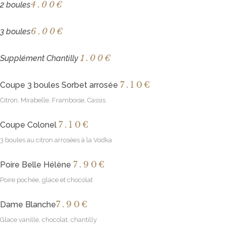
4
.00€
2 boules
6
.00€
3 boules
1
.00€
Supplément Chantilly
7
.10€
Coupe 3 boules Sorbet arrosée
Citron, Mirabelle, Framboise, Cassis
7
.10€
Coupe Colonel
3 boules au citron arrosées à la Vodka
7
.90€
Poire Belle Hélène
Poire pochée, glace et chocolat
7
.90€
Dame Blanche
Glace vanille, chocolat, chantilly