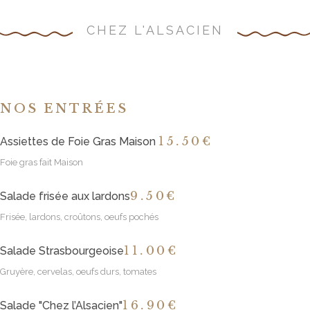
CHEZ L'ALSACIEN
NOS ENTRÉES
15
.50€
Assiettes de Foie Gras Maison
Foie gras fait Maison
9
.50€
Salade frisée aux lardons
Frisée, lardons, croûtons, oeufs pochés
11
.00€
Salade Strasbourgeoise
Gruyère, cervelas, oeufs durs, tomates
16
.90€
Salade "Chez l’Alsacien"