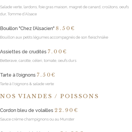
Salade verte, lardons, foie gras maison, magret de canard, croûtons, oeufs
dur, Tomme d’Alsace
8
.50€
Bouillon "Chez l’Alsacien"
Bouillon aux petits légumes accompagnés de son fleischnäke
7
.00€
Assiettes de crudités
Betterave, carotte, céleri, tomate, oeufs durs
7
.50€
Tarte à l'oignons
Tarte à l'oignons & salade verte
NOS VIANDES / POISSONS
22
.90€
Cordon bleu de volailles
Sauce crème champignons ou au Munster