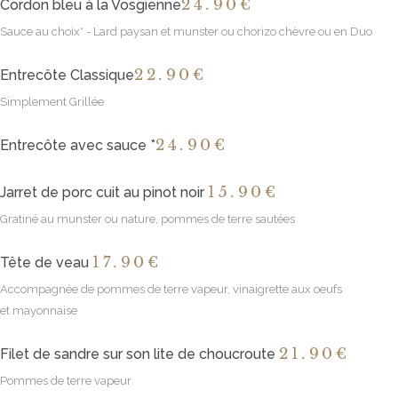
24
.90€
Cordon bleu à la Vosgienne
Sauce au choix* - Lard paysan et munster ou chorizo chèvre ou en Duo
22
.90€
Entrecôte Classique
Simplement Grillée
24
.90€
Entrecôte avec sauce *
15
.90€
Jarret de porc cuit au pinot noir
Gratiné au munster ou nature, pommes de terre sautées
17
.90€
Tête de veau
Accompagnée de pommes de terre vapeur, vinaigrette aux oeufs
et mayonnaise
21
.90€
Filet de sandre sur son lite de choucroute
Pommes de terre vapeur