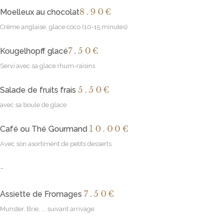
8
.90€
Moelleux au chocolat
Crème anglaise, glace coco (10-15 minutes)
7
.50€
Kougelhopff glacé
Servi avec sa glace rhum-raisins
5
.50€
Salade de fruits frais
avec sa boule de glace
10
.00€
Café ou Thé Gourmand
Avec son asortiment de petits desserts
-
7
.50€
Assiette de Fromages
Munster, Brie, ... suivant arrivage.